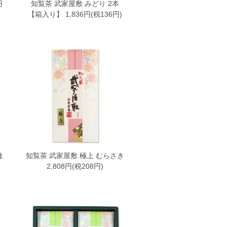
円
知覧茶 武家屋敷 みどり 2本
【箱入り】
1,836円(税136円)
ま
知覧茶 武家屋敷 極上 むらさき
2,808円(税208円)